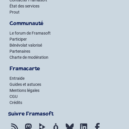
État des services
Prout
Communauté
Le forum de Framasoft
Participer
Bénévolat valorisé
Partenaires
Charte de modération
Framacarte
Entraide
Guides et astuces
Mentions légales
CGU
Crédits
Suivre Framasoft
Flux RSS
Mastodon
PeerTube
Mobilizon
Bluesky
LinkedIn
Facebook