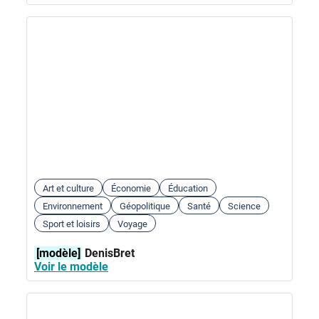
Art et culture
Économie
Éducation
Environnement
Géopolitique
Santé
Science
Sport et loisirs
Voyage
[modèle]
DenisBret
Voir le modèle