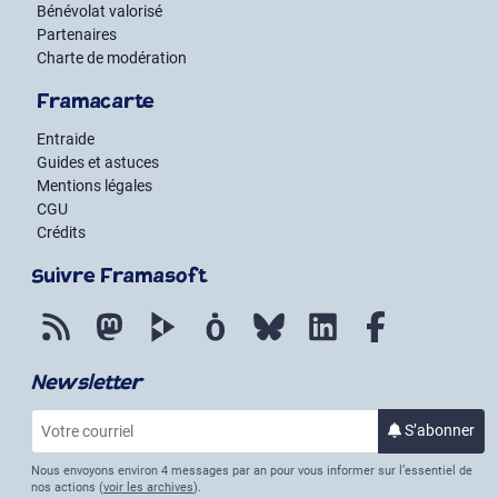
Bénévolat valorisé
Partenaires
Charte de modération
Framacarte
Entraide
Guides et astuces
Mentions légales
CGU
Crédits
Suivre Framasoft
Flux RSS
Mastodon
PeerTube
Mobilizon
Bluesky
LinkedIn
Facebook
Newsletter
Votre courriel
S’abonner
à la lettr
Nous envoyons environ 4 messages par an pour vous informer sur l’essentiel de
nos actions (
voir les archives
).