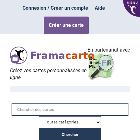
MENU
Connexion / Créer un compte
Aide
Créer une carte
En partenariat avec
Frama
carte
Créez vos cartes personnalisées en
ligne