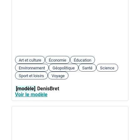
Art et culture
Économie
Éducation
Environnement
Géopolitique
Santé
Science
Sport et loisirs
Voyage
[modèle]
DenisBret
Voir le modèle